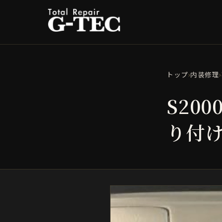
トップ
›
内装修理
›
S20
り付