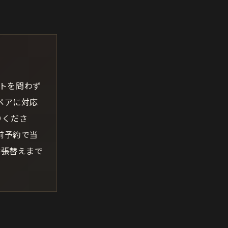
ットを問わず
ペアに対応
りくださ
前予約で当
井張替えまで
。