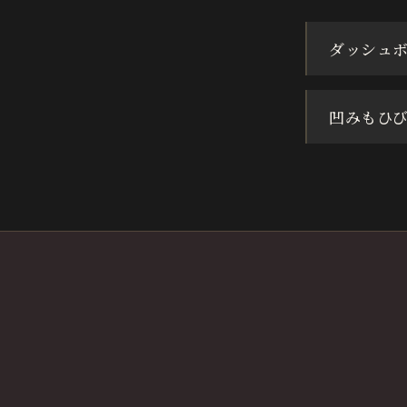
ダッシュ
凹みもひ