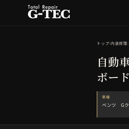
トップ
›
内装修理
›
自動
ボー
車種
ベンツ G