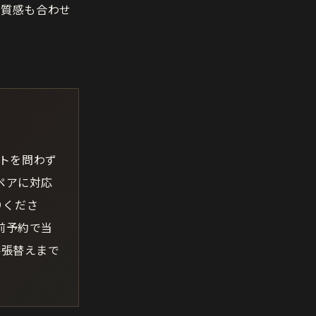
の質感も合わせ
ットを問わず
ペアに対応
りくださ
前予約で当
井張替えまで
。