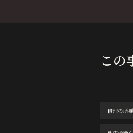
この
修理の所
他店で断