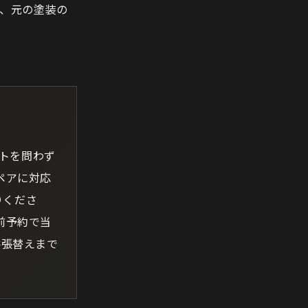
、元の塗装の
ットを問わず
ペアに対応
りくださ
前予約で当
井張替えまで
。