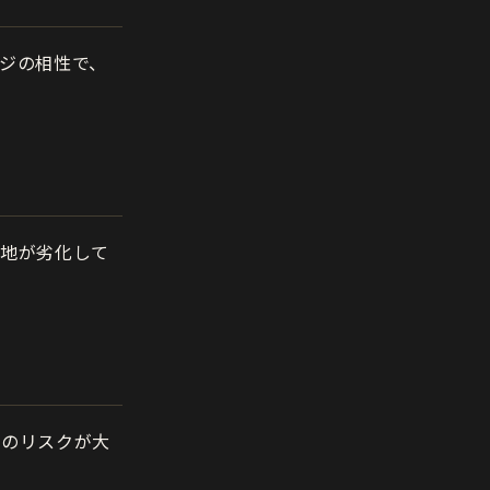
ジの相性で、
下地が劣化して
発のリスクが大