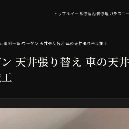
トップ
ホイール修理
内装修理
ガラスコ
え
›
事例一覧
›
ワーゲン 天井張り替え 車の天井張り替え施工
ン 天井張り替え 車の天
施工