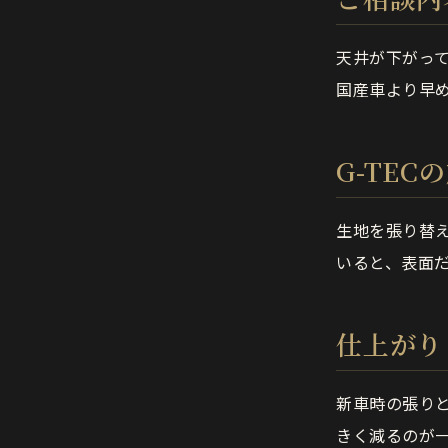
天井が下がっ
国産車より早
G-TEC
生地を張り替
いると、表面
仕上がり
新車時の張り
きく減るのが