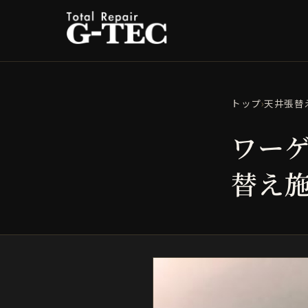
トップ
›
天井張替
ワーゲ
替え