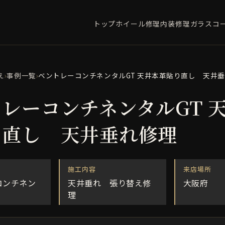
トップ
ホイール修理
内装修理
ガラスコ
え
›
事例一覧
›
ベントレーコンチネンタルGT 天井本革貼り直し 天井
レーコンチネンタルGT 
り直し 天井垂れ修理
施工内容
来店場所
コンチネン
天井垂れ 張り替え修
大阪府
理