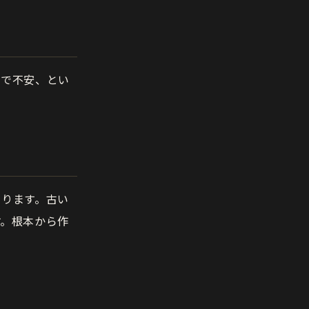
うで不安、とい
まります。古い
す。根本から作