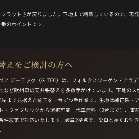
とフラットさが戻りました。下地まで刷新しているので、再
一番のポイントです。
替えをご検討の方へ
ペア ジーテック（G-TEC）は、フォルクスワーゲン・アウ
ェなど欧州車の天井張替えを多数手がけています。下地のス
年先まで見据えた施工を一台ずつ手作業で。生地は純正系・
ト・ファブリックから選択可能。代車無料（2台まで）、事
条件次第で対応いたします。岐阜2拠点で、愛車と長くお付
。