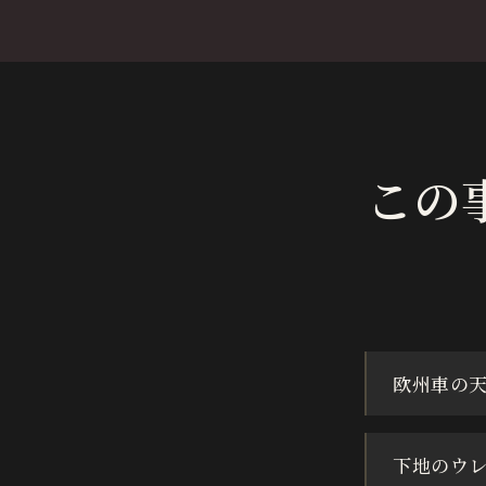
この
欧州車の
下地のウ