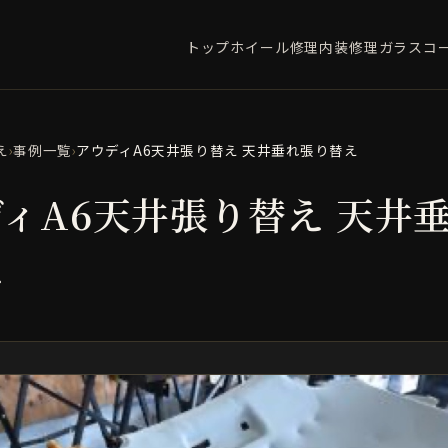
トップ
ホイール修理
内装修理
ガラスコ
え
›
事例一覧
›
アウディA6天井張り替え 天井垂れ張り替え
ィA6天井張り替え 天井
え