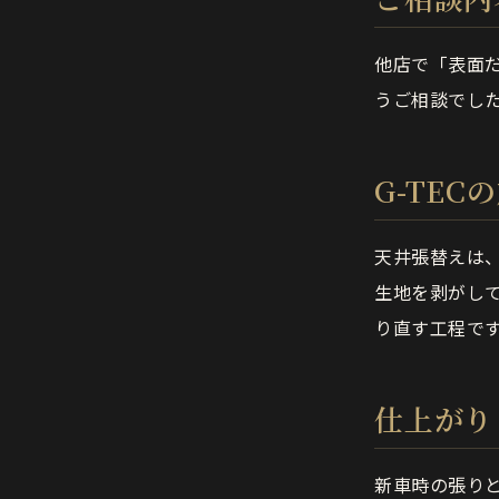
他店で「表面
うご相談でし
G-TEC
天井張替えは
生地を剥がし
り直す工程で
仕上がり
新車時の張り