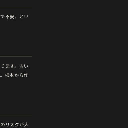
うで不安、とい
まります。古い
す。根本から作
発のリスクが大