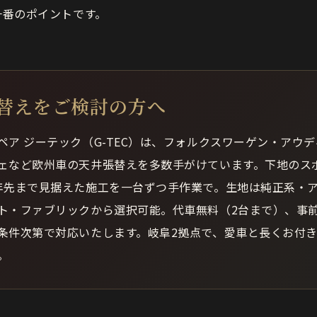
一番のポイントです。
替えをご検討の方へ
ペア ジーテック（G-TEC）は、フォルクスワーゲン・アウ
ェなど欧州車の天井張替えを多数手がけています。下地のス
年先まで見据えた施工を一台ずつ手作業で。生地は純正系・
ト・ファブリックから選択可能。代車無料（2台まで）、事
条件次第で対応いたします。岐阜2拠点で、愛車と長くお付
。