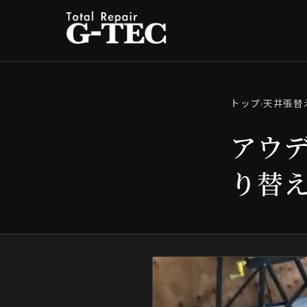
トップ
›
天井張替
アウデ
り替