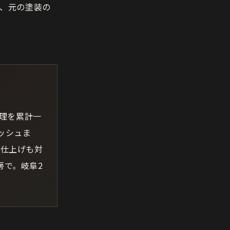
、元の塗装の
修理を累計一
ッシュま
日仕上げも対
房で。岐阜2