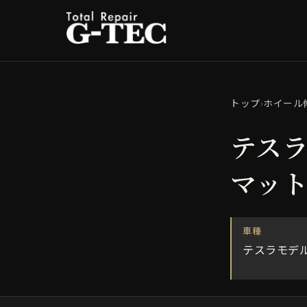
トップ
›
ホイール
テス
マッ
車種
テスラモデル