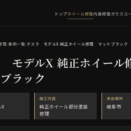
トップ
ホイール修理
内装修理
ガラスコ
修理
›
事例一覧
›
テスラ モデルX 純正ホイール修理 マットブラック
ラ モデルX 純正ホイー
トブラック
施工内容
来店場所
X
純正ホイール部分塗装
岐阜市
修理