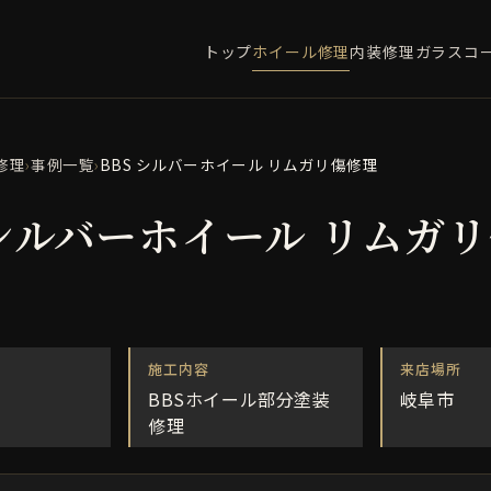
トップ
ホイール修理
内装修理
ガラスコ
修理
›
事例一覧
›
BBS シルバーホイール リムガリ傷修理
 シルバーホイール リムガ
施工内容
来店場所
BBSホイール部分塗装
岐阜市
修理