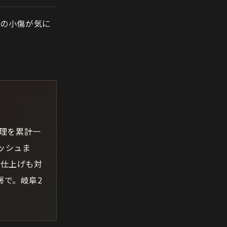
所の小傷が気に
修理を累計一
ッシュま
日仕上げも対
房で。岐阜2