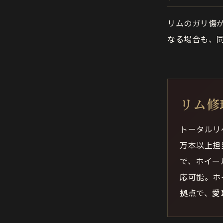
リムのガリ傷
なる場合も、
リム修
トータルリ
万本以上担
で、ホイー
応可能。ホ
拠点で、愛