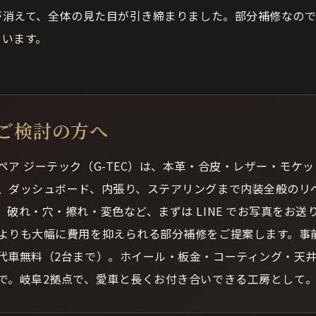
が消えて、全体の見た目が引き締まりました。部分補修なので
ています。
ご検討の方へ
ペア ジーテック（G-TEC）は、本革・合皮・レザー・モケ
、ダッシュボード、内張り、ステアリングまで内装全般のリ
。破れ・穴・擦れ・変色など、まずは LINE でお写真をお送
よりも大幅に費用を抑えられる部分補修をご提案します。事
代車無料（2台まで）。ホイール・板金・コーティング・天
で。岐阜2拠点で、愛車と長くお付き合いできる工房として