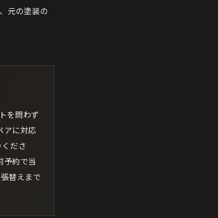
、元の塗装の
ットを問わず
ペアに対応
りくださ
前予約で当
井張替えまで
。