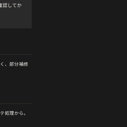
確認してか
なく、部分補修
パテ処理から。