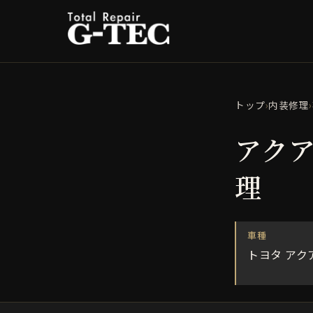
トップ
›
内装修理
›
アクア
理
車種
トヨタ アク